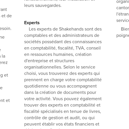
organi
leurs sauvegardes.
canton
rant
l'étra
 et de
servic
Experts
esoin.
Les experts de Shakehands sont des
Bienv
comptables et des administrateurs de
poign
ne
sociétés possédant des connaissances
en comptabilité, fiscalité, TVA, conseil
e
en ressources humaines, création
 la
d'entreprise et structures
erez
organisationnelles. Selon le service
choisi, vous trouverez des experts qui
g et
prennent en charge votre comptabilité
quotidienne ou vous accompagnent
ne
dans la création de documents pour
votre activité. Vous pouvez également
nt et
trouver des experts en comptabilité et
fiscalité spécialisés en tenue de livres,
contrôle de gestion et audit, ou qui
peuvent établir vos états financiers et