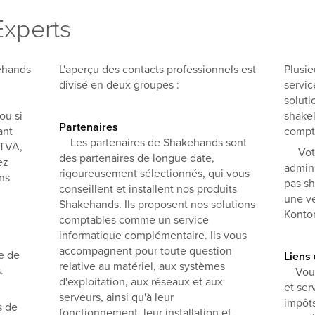
Experts
ehands
L'aperçu des contacts professionnels est
Plusie
,
divisé en deux groupes :
servic
soluti
ou si
shakeh
Partenaires
ant
compt
Les partenaires de Shakehands sont
 TVA,
Votre
des partenaires de longue date,
ez
admin
rigoureusement sélectionnés, qui vous
ns
pas sh
conseillent et installent nos produits
une ve
Shakehands. Ils proposent nos solutions
Kontor
comptables comme un service
informatique complémentaire. Ils vous
accompagnent pour toute question
te de
Liens 
relative au matériel, aux systèmes
.
Vous 
d'exploitation, aux réseaux et aux
et ser
serveurs, ainsi qu'à leur
impôts
s de
fonctionnement, leur installation et