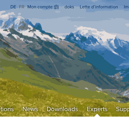
DE
FR
Mon compte (β)
doks
Lette d’information
Im
tions
News
Downloads
Experts
Supp