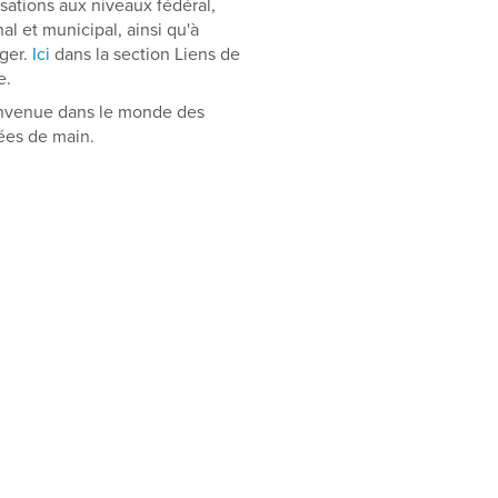
sations aux niveaux fédéral,
al et municipal, ainsi qu'à
nger.
Ici
dans la section Liens de
e.
enue dans le monde des
ées de main.