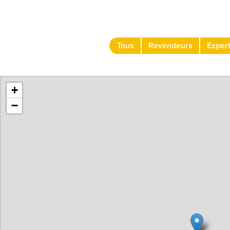
Tous
Revendeurs
Exper
+
−