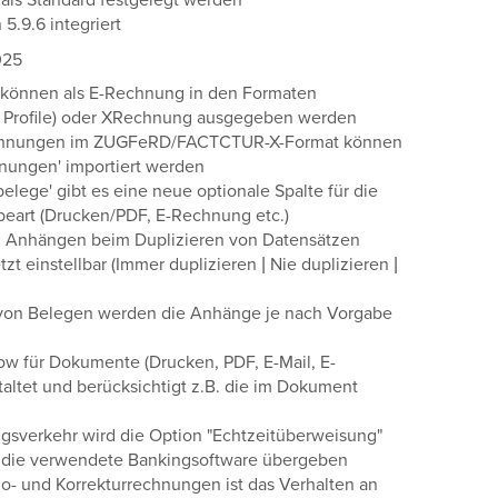
als Standard festgelegt werden
5.9.6 integriert
025
 können als E-Rechnung in den Formaten
Profile) oder XRechnung ausgegeben werden
echnungen im ZUGFeRD/FACTCTUR-X-Format können
hnungen' importiert werden
sbelege' gibt es eine neue optionale Spalte für die
eart (Drucken/PDF, E-Rechnung etc.)
 Anhängen beim Duplizieren von Datensätzen
tzt einstellbar (Immer duplizieren | Nie duplizieren |
von Belegen werden die Anhänge je nach Vorgabe
w für Dokumente (Drucken, PDF, E-Mail, E-
altet und berücksichtigt z.B. die im Dokument
gsverkehr wird die Option "Echtzeitüberweisung"
n die verwendete Bankingsoftware übergeben
no- und Korrekturrechnungen ist das Verhalten an