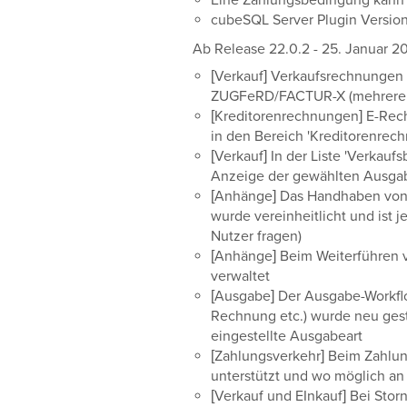
Eine Zahlungsbedingung kann 
cubeSQL Server Plugin Version 
Ab Release 22.0.2 - 25. Januar 2
[Verkauf] Verkaufsrechnungen
ZUGFeRD/FACTUR-X (mehrere 
[Kreditorenrechnungen] E-R
in den Bereich 'Kreditorenrec
[Verkauf] In der Liste 'Verkauf
Anzeige der gewählten Ausgab
[Anhänge] Das Handhaben von
wurde vereinheitlicht und ist je
Nutzer fragen)
[Anhänge] Beim Weiterführen 
verwaltet
[Ausgabe] Der Ausgabe-Workflo
Rechnung etc.) wurde neu gest
eingestellte Ausgabeart
[Zahlungsverkehr] Beim Zahlun
unterstützt und wo möglich a
[Verkauf und EInkauf] Bei Stor