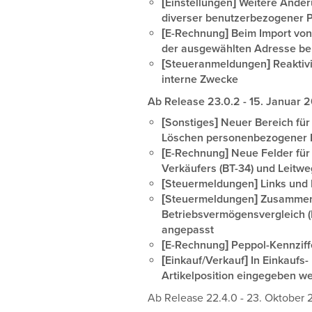
[Einstellungen] Weitere Ände
diverser benutzerbezogener 
[E-Rechnung] Beim Import von
der ausgewählten Adresse ber
[Steueranmeldungen] Reaktiv
interne Zwecke
Ab Release 23.0.2 - 15. Januar 
[Sonstiges] Neuer Bereich fü
Löschen personenbezogener D
[E-Rechnung] Neue Felder für
Verkäufers (BT-34) und Leitweg
[Steuermeldungen] Links und F
[Steuermeldungen] Zusammen
Betriebsvermögensvergleich (B
angepasst
[E-Rechnung] Peppol-Kennziff
[Einkauf/Verkauf] In Einkaufs
Artikelposition eingegeben w
Ab Release 22.4.0 - 23. Oktober