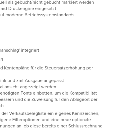
ell als gebucht/nicht gebucht markiert werden
dard-Druckengine eingesetzt
auf moderne Betriebssystemstandards
4
anschlag' integriert
24
d Kontenpläne für die Steuersatzerhöhung per
Link und xml-Ausgabe angepasst
tailansicht angezeigt werden
enötigten Fonts einbetten, um die Kompatibilität
bessern und die Zuweisung für den Ablageort der
ch
 der Verkaufsbelegliste ein eigenes Kennzeichen,
eigene Filteroptionen und eine neue optionale
hnungen an, ob diese bereits einer Schlussrechnung