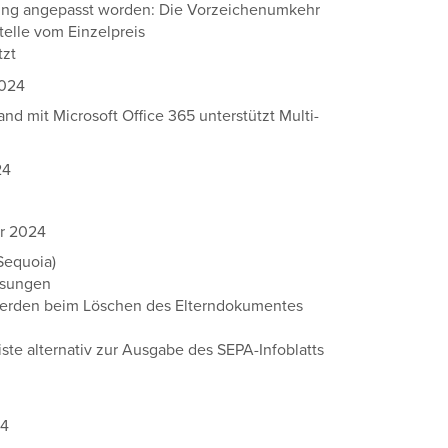
nung angepasst worden: Die Vorzeichenumkehr
telle vom Einzelpreis
tzt
2024
nd mit Microsoft Office 365 unterstützt Multi-
24
er 2024
Sequoia)
ssungen
erden beim Löschen des Elterndokumentes
ste alternativ zur Ausgabe des SEPA-Infoblatts
24