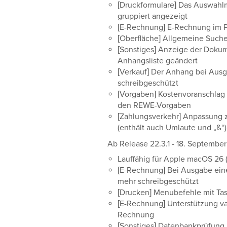
[Druckformulare] Das Auswahlm
gruppiert angezeigt
[E-Rechnung] E-Rechnung im Pr
[Oberfläche] Allgemeine Suche
[Sonstiges] Anzeige der Doku
Anhangsliste geändert
[Verkauf] Der Anhang bei Ausg
schreibgeschützt
[Vorgaben] Kostenvoranschlag is
den REWE-Vorgaben
[Zahlungsverkehr] Anpassung 
(enthält auch Umlaute und „ß“)
Ab Release 22.3.1 - 18. Septembe
Lauffähig für Apple macOS 26 (
[E-Rechnung] Bei Ausgabe ein
mehr schreibgeschützt
[Drucken] Menubefehle mit Tast
[E-Rechnung] Unterstützung va
Rechnung
[Sonstiges] Datenbankprüfung b