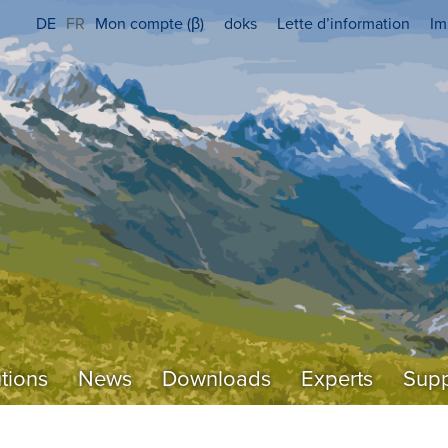
DE
FR
Mon compte (β)
doks
Lette d’information
Im
tions
News
Downloads
Experts
Supp