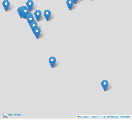
Leaflet
|
© MapTiler
© OpenStreetMap contributors