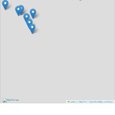
Leaflet
|
© MapTiler
© OpenStreetMap contributors