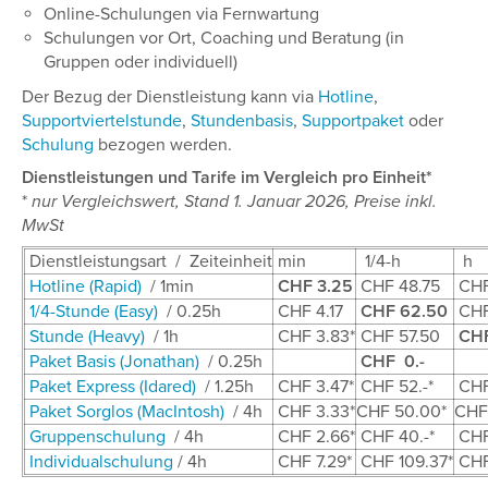
Online-Schulungen via Fernwartung
Schulungen vor Ort, Coaching und Beratung (in
Gruppen oder individuell)
Der Bezug der Dienstleistung kann via
Hotline
,
Supportviertelstunde
,
Stundenbasis
,
Supportpaket
oder
Schulung
bezogen werden.
Dienstleistungen und Tarife im Vergleich pro Einheit*
*
nur Vergleichswert, Stand 1. Januar 2026, Preise inkl.
MwSt
Dienstleistungsart / Zeiteinheit
min
1/4-h
h
Hotline (Rapid)
/ 1min
CHF 3.25
CHF 48.75
CHF
1/4-Stunde (Easy)
/ 0.25h
CHF 4.17
CHF 62.50
CHF
Stunde (Heavy)
/ 1h
CHF 3.83*
CHF 57.50
CHF
Paket Basis (Jonathan)
/ 0.25h
CHF 0.-
Paket Express (Idared)
/ 1.25h
CHF 3.47*
CHF 52.-*
CHF
Paket Sorglos (MacIntosh)
/ 4h
CHF 3.33*
CHF 50.00*
CHF
Gruppenschulung
/ 4h
CHF 2.66*
CHF 40.-*
CHF 
Individualschulung
/ 4h
CHF 7.29*
CHF 109.37*
CHF